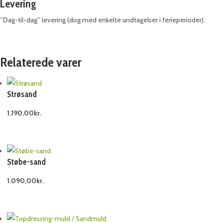
Levering
”Dag-til-dag” levering (dog med enkelte undtagelser i ferieperioder).
Relaterede varer
Strøsand
1.190,00
kr.
Støbe-sand
1.090,00
kr.