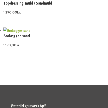
Topdressing-muld / Sandmuld
1.290,00
kr.
Brolægger-sand
1.190,00
kr.
Østerild grusværk ApS