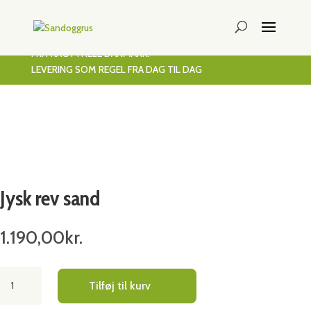
FRI FRAGT I HELE DANMARK!
LEVERING SOM REGEL FRA DAG TIL DAG
Jysk rev sand
1.190,00
kr.
Jysk
Tilføj til kurv
rev
sand