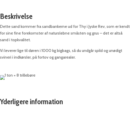
antal
Beskrivelse
Dette sand kommer fra sandbankerne ud for Thy i Jyske Rev, som er kendt
for sine fine forekomster af naturslebne småsten og grus – det er altså
sand i topkvalitet.
Vi leverer lige til døren i 1000 kg bigbags, så du undgår spild og unødigt
svineri i indkørsler, på fortov og gangarealer.
Yderligere information