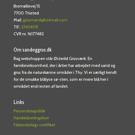
Bromøllevej 15
7700 Thisted
Mail:
grusmand@hotmail.com
Tlf.:
23434011
CVR nr. 16177482
Om sandoggrus.dk
Bag webshoppen står Østerild Grusværk. En
familievirksomhed, der i årtier har arbejdet med sand og
grus fra de naturskønne områder i Thy. Vi er særligt kendt
for de smukke blålyse sø-sten, som er mere blå her i
området end resten af landet.
Links
Persondatapolitik
Handelsbetingelser
Faldunderlags certifikat