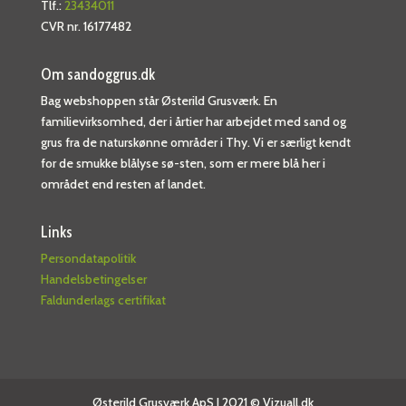
Tlf.:
23434011
CVR nr. 16177482
Om sandoggrus.dk
Bag webshoppen står Østerild Grusværk. En
familievirksomhed, der i årtier har arbejdet med sand og
grus fra de naturskønne områder i Thy. Vi er særligt kendt
for de smukke blålyse sø-sten, som er mere blå her i
området end resten af landet.
Links
Persondatapolitik
Handelsbetingelser
Faldunderlags certifikat
Østerild Grusværk ApS | 2021 ©
Vizuall.dk