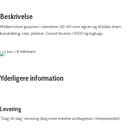
40
mm
Beskrivelse
antal
Mellemstore grussten i størrelsen 20-40 mm egner sig til både dræn,
bundsikring, veje, pladser. Gruset leveres i 1000 kg bigbags.
Yderligere information
Levering
”Dag-til-dag” levering (dog med enkelte undtagelser i ferieperioder).