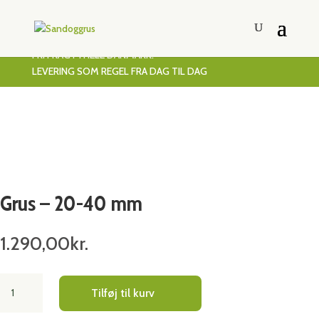
FRI FRAGT I HELE DANMARK!
LEVERING SOM REGEL FRA DAG TIL DAG
Grus – 20-40 mm
1.290,00
kr.
Grus
Tilføj til kurv
-
20-